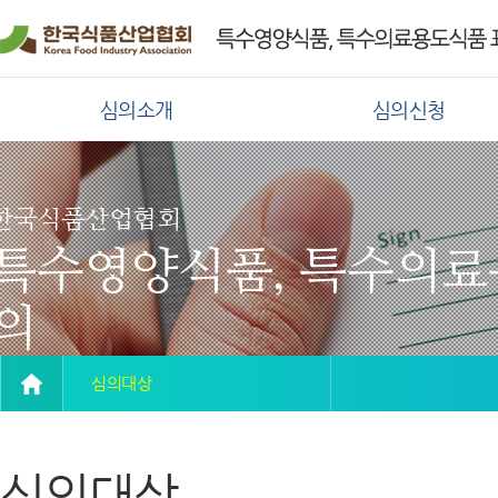
심의소개
심의신청
한국식품산업협회
특수영양식품, 특수의료
의
심의대상
심의대상