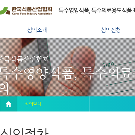
심의소개
심의신청
한국식품산업협회
특수영양식품, 특수의료
의
심의절차
심의절차