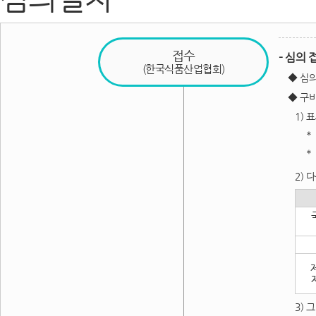
접수
- 심의
(한국식품산업협회)
◆ 심의
◆ 구
1) 
＊
＊
2) 
3) 