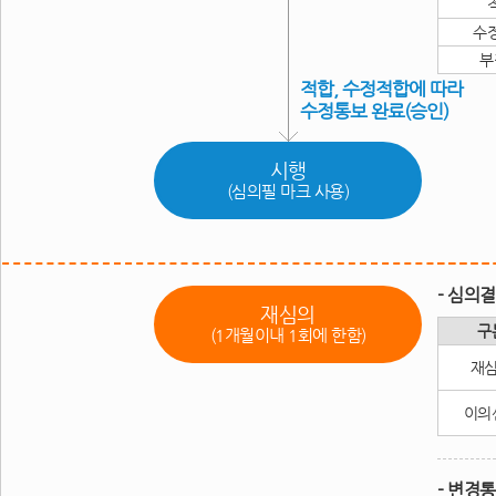
수
부
시행
(심의필 마크 사용)
- 심의
재심의
구
(1개월이내 1회에 한함)
재
이의
- 변경